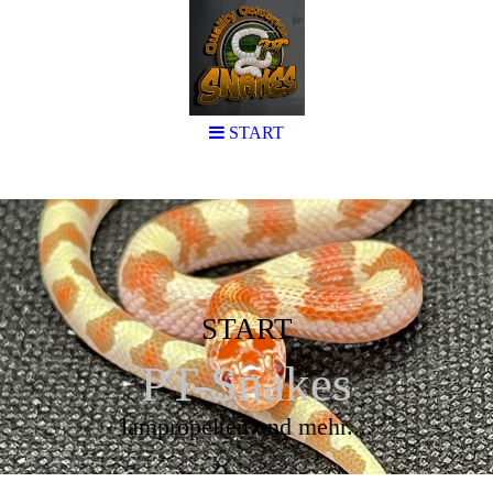
START
START
PT-Snakes
lampropelten und mehr....