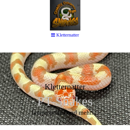
Kletternatter
Kletternatter
PT-Snakes
lampropelten und mehr....